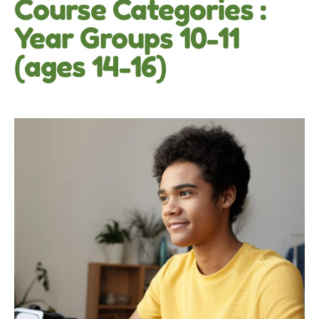
Course Categories :
Year Groups 10-11
(ages 14-16)
Key Stage 4
When it comes to learning to read, the ultimate goal is
reading fluency. Fluency is the ability to …
by
root
in
1 septembre 2022
Search