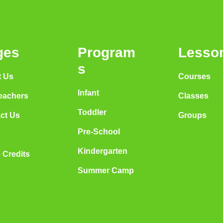
ges
Program
Lesso
s
 Us
Courses
Infant
eachers
Classes
Toddler
ct Us
Groups
Pre-School
Kindergarten
 Credits
Summer Camp